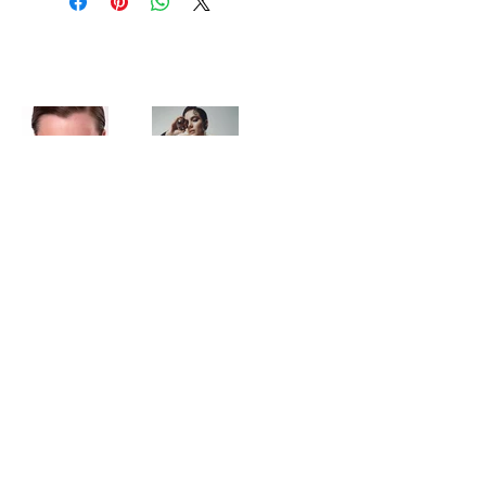
PORTFOLIO
Descubre mas!
About
Classes
Free Online Class