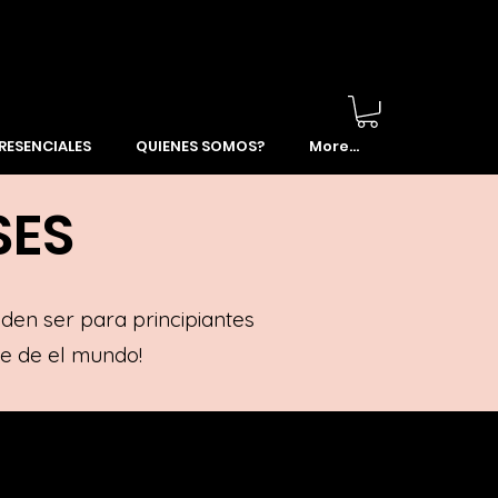
RESENCIALES
QUIENES SOMOS?
More...
SES
den ser para principiantes
e de el mundo!