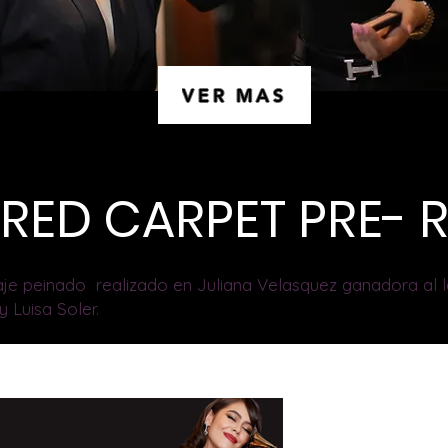
VER MAS
RED CARPET PRE-
laje peinado realizado en Juliana Velasquez ganadora al
y Luisa Soler.