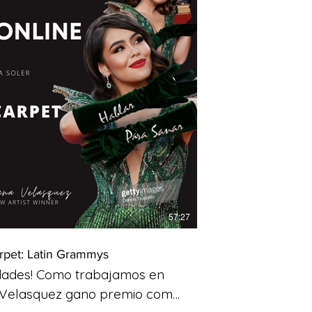
 de compra 49,99 US$
57:27
arpet: Latin Grammys
idades! Como trabajamos en
na Velasquez gano premio como