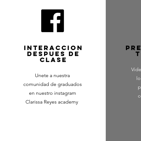
iNTERACCION
PR
DESPUES DE
T
CLASE
Vid
Unete a nuestra
lo
comunidad de graduados
p
en nuestro instagram
c
Clarissa Reyes academy