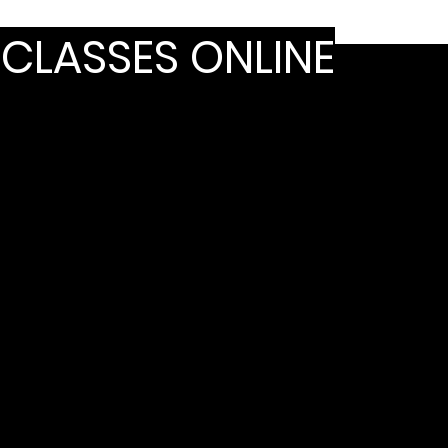
 CLASSES ONLINE
erlas las veces que quieras. En ambas clases
arissareyesacademy@gmail.com
.
nk privado de tu clase