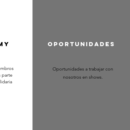
my
Oportunidades
embros
Oportunidades a trabajar con
 parte
nosotros en shows.
idaria