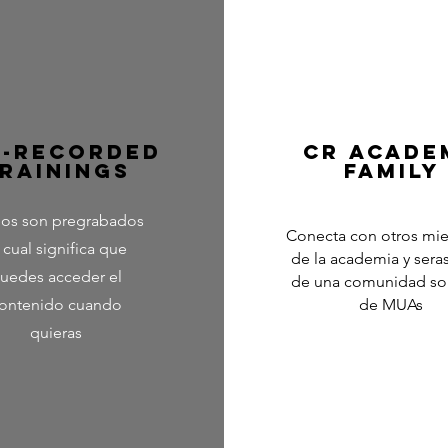
E-RECORDED
cr acade
RAININGS
family
eos son pregrabados
Conecta con otros mi
 cual significa que
de la academia y seras
uedes acceder el
de una comunidad sol
ontenido cuando
de MUAs
quieras