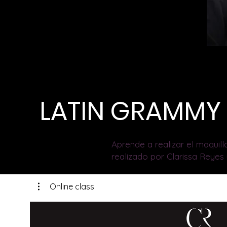
LATIN GRAMMY 
Aprende a realizar el maquil
realizado por Clarissa Reyes 
Online class