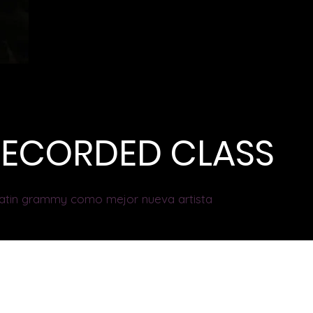
 RECORDED CLASS
 latin grammy como mejor nueva artista