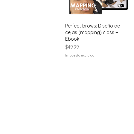
Vista rápida
Perfect brows: Diseño de
cejas (mapping) class +
Ebook
Precio
$49.99
Impuesto excluido