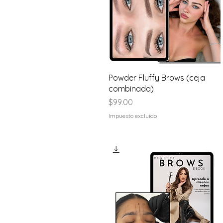
Vista rápida
Powder Fluffy Brows (ceja
combinada)
Precio
$99.00
Impuesto excluido