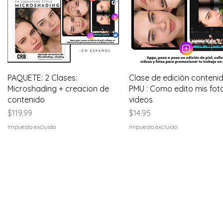
Vista rápida
Vista rápida
PAQUETE: 2 Clases:
Clase de edición conteni
Microshading + creacion de
PMU : Como edito mis fot
contenido
videos
Precio
Precio
$119.99
$14.95
Impuesto excluido
Impuesto excluido