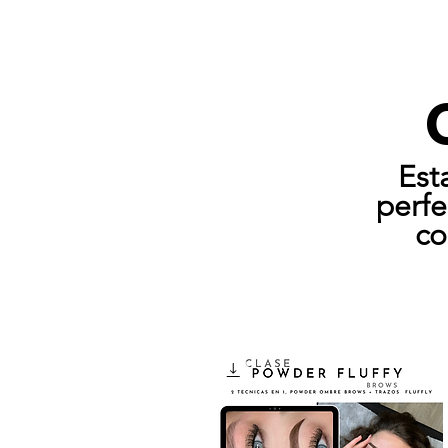
Est
perfe
co