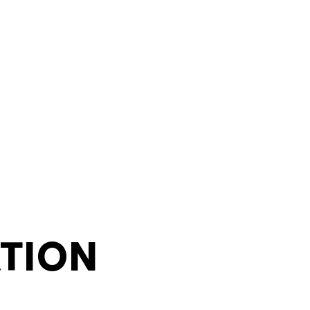
RESENCIALES
QUIENES SOMOS?
More...
TION