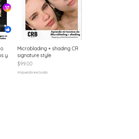
Vista rápida
do
Microblading + shading CR
os y
signature style
Precio
$99.00
Impuesto excluido