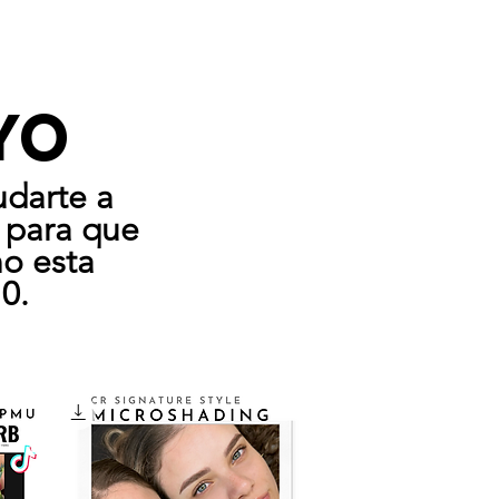
OYO
udarte
a
s para que
o esta
0.