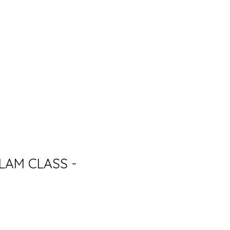
RESENCIALES
QUIENES SOMOS?
More...
LAM CLASS -