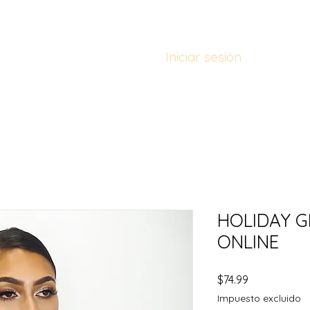
Iniciar sesión
 BROW COURSES
MERCH
FASHION SHOWS
CURSOS P
HOLIDAY G
ONLINE
Precio
$74.99
Impuesto excluido